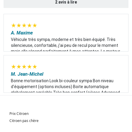
2 avis à lire
★
★
★
★
★
A. Maxime
Véhicule très sympa, moderne et très bien équipé. Très
silencieuse, confortable, j’ai peu de recul pour le moment
mais elle répond parfaitement à mes attentes. Le moteur
110 avec la boîte EAT6 se marient parfaitement. Douceur
et puissance sont au RDV. A voir dans le futur en espérant
★
★
★
★
★
que la fiabilité sera présente malgré les 3 ans de garantie
M. Jean-Michel
rassurants.
Bonne motorisation Look bi-couleur sympa Bon niveau
d'équipement (options incluses) Boite automatique
globalement agréable Très bon confort (sièges Advanced
Comfort en option).
Prix Citroen
Citroen pas chère