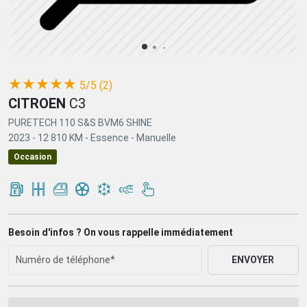
(*)
(*)
(*)
(*)
(*)
★
★
★
★
★
5/5 (2)
CITROEN
C3
PURETECH 110 S&S BVM6 SHINE
2023 -
12 810 KM -
Essence -
Manuelle
Occasion
Besoin d'infos ? On vous rappelle immédiatement
ENVOYER