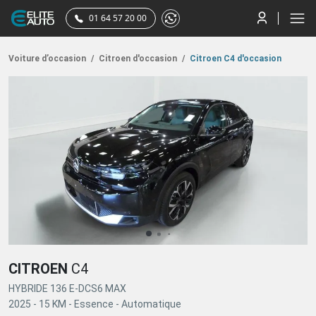
01 64 57 20 00
Voiture d’occasion
/
Citroen d'occasion
/
Citroen C4 d'occasion
CITROEN
C4
HYBRIDE 136 E-DCS6 MAX
2025 -
15 KM -
Essence -
Automatique