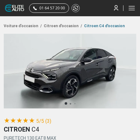
01 64 57 20 00
Voiture d’occasion
/
Citroen d'occasion
/
Citroen C4 d'occasion
(*)
(*)
(*)
(*)
(*)
★
★
★
★
★
5/5 (3)
CITROEN
C4
PURETECH 130 EAT8 MAX