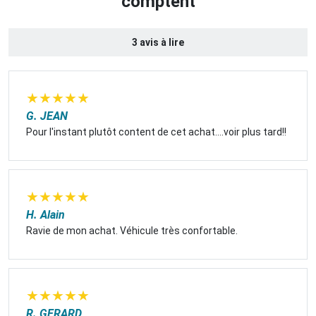
comptent
3 avis à lire
★
★
★
★
★
G. JEAN
Pour l'instant plutôt content de cet achat....voir plus tard!!
★
★
★
★
★
H. Alain
Ravie de mon achat. Véhicule très confortable.
★
★
★
★
★
R. GERARD