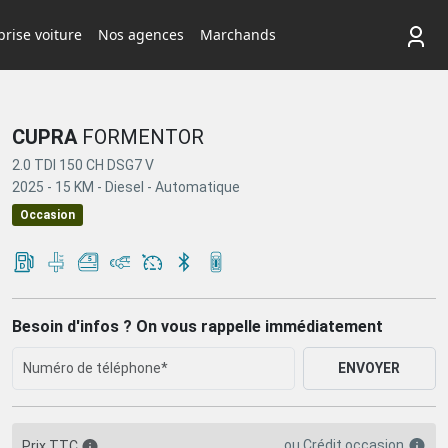
rise voiture
Nos agences
Marchands
CUPRA
FORMENTOR
2.0 TDI 150 CH DSG7 V
2025 -
15 KM -
Diesel -
Automatique
Occasion
Besoin d'infos ? On vous rappelle immédiatement
ENVOYER
ou
Crédit occasion
Prix TTC