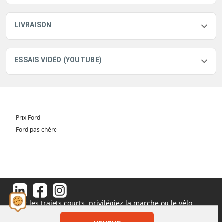
LIVRAISON
ESSAIS VIDÉO (YOUTUBE)
Prix Ford
Ford pas chère
Pour les trajets courts, privilégiez la marche ou le vélo.
#SeDéplacerMoinsPolluer