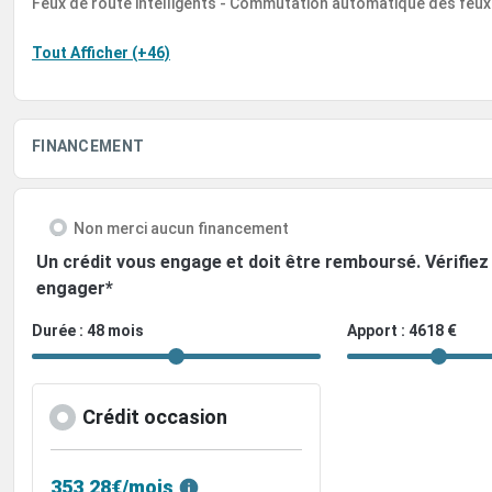
Feux de route intelligents - Commutation automatique des feux
Tout Afficher (+46)
FINANCEMENT
Non merci aucun financement
Un crédit vous engage et doit être remboursé. Vérifi
engager*
Durée : 48 mois
Apport : 4618 €
Crédit occasion
353,28€/mois