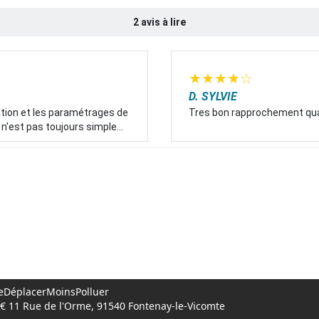
2 avis à lire
★
★
★
★
☆
D. SYLVIE
sation et les paramétrages de
Tres bon rapprochement qual
n'est pas toujours simple...
 #SeDéplacerMoinsPolluer
00€ 11 Rue de l'Orme, 91540 Fontenay-le-Vicomte