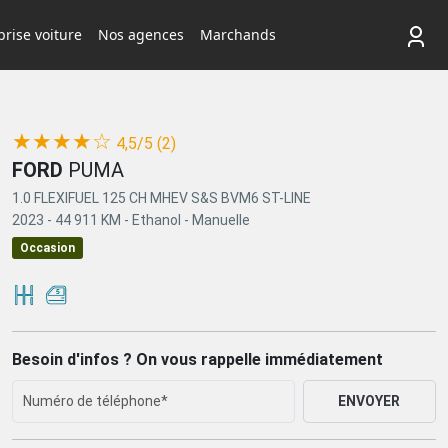
rise voiture
Nos agences
Marchands
(*)
(*)
(*)
(*)
(*)
★
★
★
★
☆
4,5/5 (2)
FORD
PUMA
1.0 FLEXIFUEL 125 CH MHEV S&S BVM6 ST-LINE
2023 -
44 911 KM -
Ethanol -
Manuelle
Occasion
Besoin d'infos ? On vous rappelle immédiatement
ENVOYER