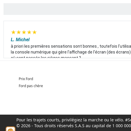
★
★
★
★
★
L. Michel
à priori les premières sensations sont bonnes , toutefois l'utili
la console numérique qui gère l'affichage de l'écran (des écrans) 
où sont passés les sièges massant ?
Prix Ford
Ford pas chère
Pour les trajets courts, privilégiez la marche ou le vélo.
© 2026 - Tous droits réservés S.A.S au capital de 1 000 0