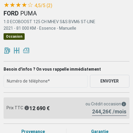
(*)
(*)
(*)
(*)
(*)
★
★
★
★
☆
4,5/5 (2)
FORD
PUMA
1.0 ECOBOOST 125 CH MHEV S&S BVM6 ST-LINE
2021 -
81 000 KM -
Essence -
Manuelle
Occasion
Besoin d'infos ? On vous rappelle immédiatement
ENVOYER
ou
Crédit occasion
12 690 €
Prix TTC
244,26€ /mois
Provenance
Garantie