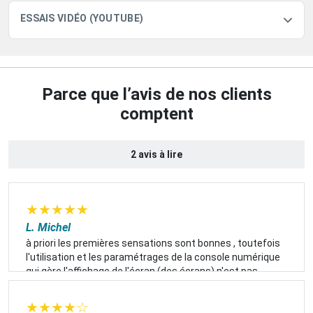
ESSAIS VIDÉO (YOUTUBE)
Parce que l’avis de nos clients
comptent
2 avis à lire
★
★
★
★
★
L. Michel
à priori les premières sensations sont bonnes , toutefois
l'utilisation et les paramétrages de la console numérique
qui gère l'affichage de l'écran (des écrans) n'est pas
toujours simple... où sont passés les sièges massant ?
★
★
★
★
☆