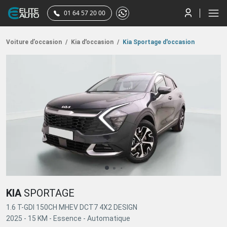
01 64 57 20 00
Voiture d’occasion
/
Kia d'occasion
/
Kia Sportage d'occasion
KIA
SPORTAGE
1.6 T-GDI 150CH MHEV DCT7 4X2 DESIGN
2025 -
15 KM -
Essence -
Automatique