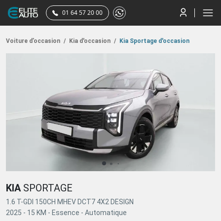
01 64 57 20 00
Voiture d’occasion
/
Kia d'occasion
/
Kia Sportage d'occasion
KIA
SPORTAGE
1.6 T-GDI 150CH MHEV DCT7 4X2 DESIGN
2025 -
15 KM -
Essence -
Automatique