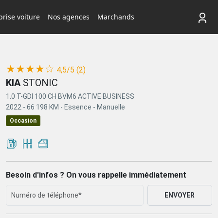
rise voiture
Nos agences
Marchands
(*)
(*)
(*)
(*)
(*)
★
★
★
★
☆
4,5/5 (2)
KIA
STONIC
1.0 T-GDI 100 CH BVM6 ACTIVE BUSINESS
2022 -
66 198 KM -
Essence -
Manuelle
Occasion
Besoin d'infos ? On vous rappelle immédiatement
ENVOYER