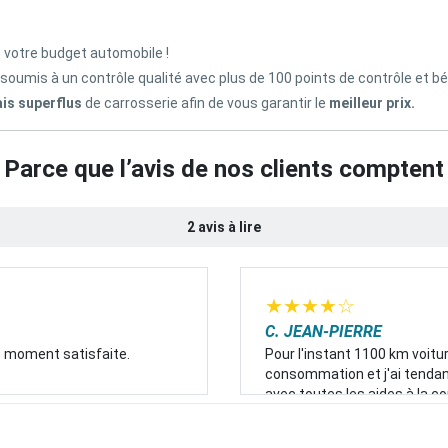
z votre budget automobile !
 soumis à un contrôle qualité avec plus de 100 points de contrôle et b
ais superflus
de carrosserie afin de vous garantir le
meilleur prix.
Parce que l’avis de nos clients comptent
2 avis à lire
★
★
★
★
☆
C. JEAN-PIERRE
e moment satisfaite.
Pour l'instant 1100 km voitu
consommation et j'ai tendan
avec toutes les aides à la c