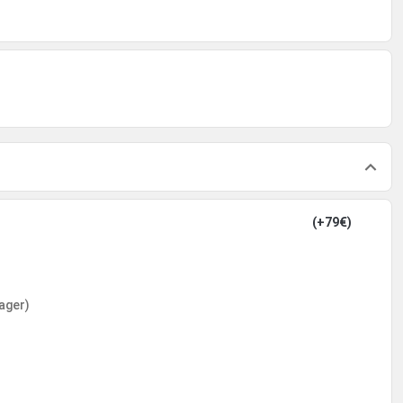
(+79€)
ager)