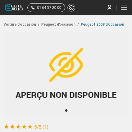
01 64 57 20 00
Voiture d’occasion
/
Peugeot d'occasion
/
Peugeot 2008 d'occasion
(*)
(*)
(*)
(*)
(*)
★
★
★
★
★
5/5 (1)