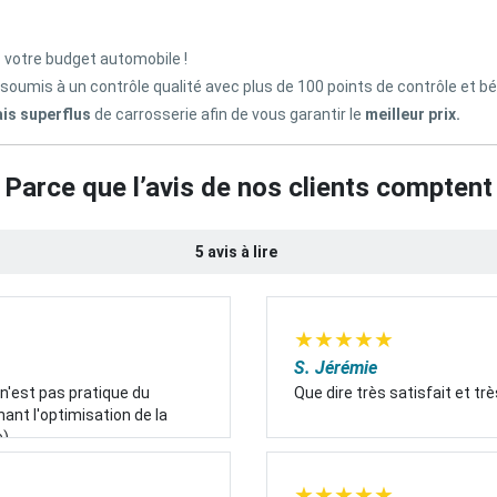
z votre budget automobile !
 soumis à un contrôle qualité avec plus de 100 points de contrôle et b
ais superflus
de carrosserie afin de vous garantir le
meilleur prix.
Parce que l’avis de nos clients comptent
5 avis à lire
★
★
★
★
★
S. Jérémie
 n'est pas pratique du
Que dire très satisfait et tr
nt l'optimisation de la
).
★
★
★
★
★