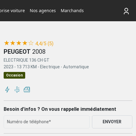
rise voiture
Nos agences
Marchands
(*)
(*)
(*)
(*)
( )
★
★
★
★
☆
4,4/5 (5)
PEUGEOT
2008
ELECTRIQUE 136 CH GT
2023 -
13 713 KM -
Electrique -
Automatique
Occasion
Besoin d'infos ? On vous rappelle immédiatement
ENVOYER