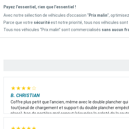
Payez l'essentiel, rien que l’essentiel !
Avec notre sélection de véhicules d’occasion “
Prix malin
”, optimise
Parce que votre
sécurité
est notre priorité, tous nos véhicules sont
Tous nos véhicules “Prix malin” sont commercialisés
sans aucun fr
★
★
★
★
☆
B. CHRISTIAN
Coffre plus petit que l'ancien, même avec le double plancher qui
tout(seuil de chargement et support du double plancher empêcha
place). bas de portière mal consut (récupére la saleté de la route
★
★
★
★
★