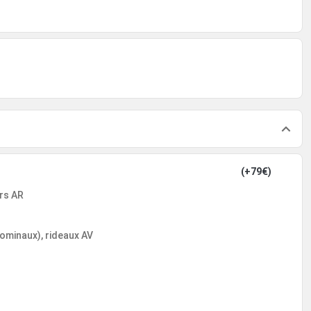
(+79€)
rs AR
dominaux), rideaux AV