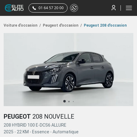
01 64 57 20 00
Voiture d’occasion
/
Peugeot d'occasion
/
Peugeot 208 d'occasion
PEUGEOT
208 NOUVELLE
208 HYBRID 100 E-DCS6 ALLURE
2025 -
22 KM -
Essence -
Automatique