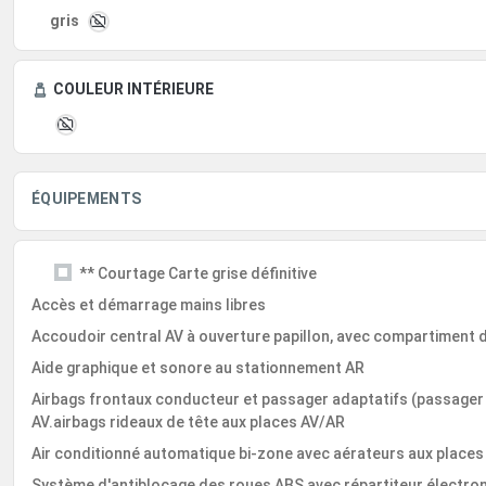
gris
COULEUR INTÉRIEURE
ÉQUIPEMENTS
** Courtage Carte grise définitive
Accès et démarrage mains libres
Accoudoir central AV à ouverture papillon, avec compartiment d
Aide graphique et sonore au stationnement AR
Airbags frontaux conducteur et passager adaptatifs (passager n
AV.airbags rideaux de tête aux places AV/AR
Air conditionné automatique bi-zone avec aérateurs aux places
Système d'antiblocage des roues ABS avec répartiteur électron