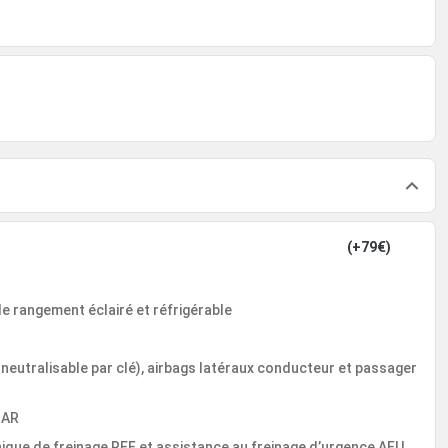
(+79€)
e rangement éclairé et réfrigérable
eutralisable par clé), airbags latéraux conducteur et passager
 AR
ique de freinage REF et assistance au freinage d’urgence AFU