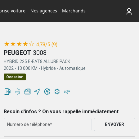
rise voiture
Nos agences
Marchands
(*)
(*)
(*)
(*)
(*)
★
★
★
★
☆
4,78/5 (9)
PEUGEOT
3008
HYBRID 225 E-EAT8 ALLURE PACK
2022 -
13 000 KM -
Hybride -
Automatique
Occasion
Besoin d'infos ? On vous rappelle immédiatement
ENVOYER