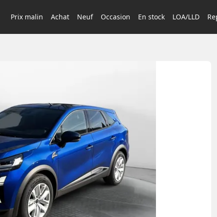
Prix malin
Achat
Neuf
Occasion
En stock
LOA/LLD
Rep