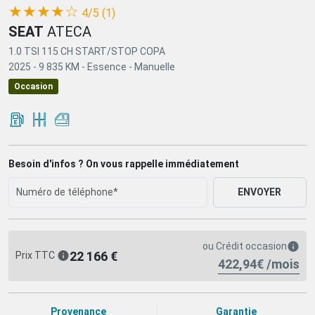
(*)
(*)
(*)
(*)
( )
★
★
★
★
☆
4/5 (1)
SEAT
ATECA
1.0 TSI 115 CH START/STOP COPA
2025 -
9 835 KM -
Essence -
Manuelle
Occasion
Besoin d'infos ? On vous rappelle immédiatement
ENVOYER
ou
Crédit occasion
22 166 €
Prix TTC
422,94€ /mois
Provenance
Garantie