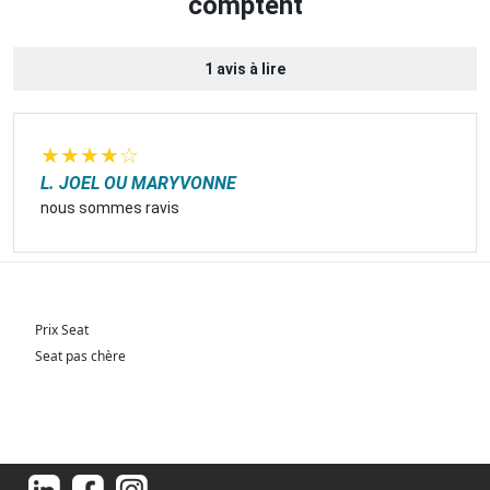
comptent
1 avis à lire
★
★
★
★
☆
L. JOEL OU MARYVONNE
nous sommes ravis
Prix Seat
Seat pas chère