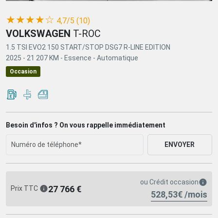
(*)
(*)
(*)
(*)
(*)
★
★
★
★
☆
4,7/5 (10)
VOLKSWAGEN
T-ROC
1.5 TSI EVO2 150 START/STOP DSG7 R-LINE EDITION
2025 -
21 207 KM -
Essence -
Automatique
Occasion
Besoin d'infos ? On vous rappelle immédiatement
ENVOYER
ou
Crédit occasion
27 766 €
Prix TTC
528,53€ /mois