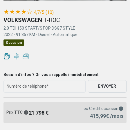
(*)
(*)
(*)
(*)
(*)
★
★
★
★
☆
4,7/5 (10)
VOLKSWAGEN
T-ROC
2.0 TDI 150 START/STOP DSG7 STYLE
2022 -
91 857 KM -
Diesel -
Automatique
Occasion
Besoin d'infos ? On vous rappelle immédiatement
ENVOYER
ou
Crédit occasion
21 798 €
Prix TTC
415,99€ /mois