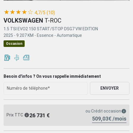
(*)
(*)
(*)
(*)
(*)
★
★
★
★
☆
4,7/5 (10)
VOLKSWAGEN
T-ROC
1.5 TSI EVO2 150 START/STOP DSG7 VW EDITION
2025 -
9 207 KM -
Essence -
Automatique
Occasion
Besoin d'infos ? On vous rappelle immédiatement
ENVOYER
ou
Crédit occasion
26 731 €
Prix TTC
509,03€ /mois