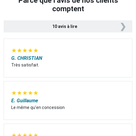
Parce que l’avis de nos clients
comptent
❯
10 avis à lire
★
★
★
★
★
G. CHRISTIAN
Très satisfait.
★
★
★
★
★
E. Guillaume
Le même qu'en concession
★
★
★
★
★