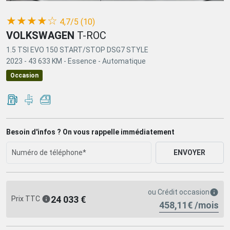
(*)
(*)
(*)
(*)
(*)
★
★
★
★
☆
4,7/5 (10)
VOLKSWAGEN
T-ROC
1.5 TSI EVO 150 START/STOP DSG7 STYLE
2023 -
43 633 KM -
Essence -
Automatique
Occasion
Besoin d'infos ? On vous rappelle immédiatement
ENVOYER
ou
Crédit occasion
24 033 €
Prix TTC
458,11€ /mois