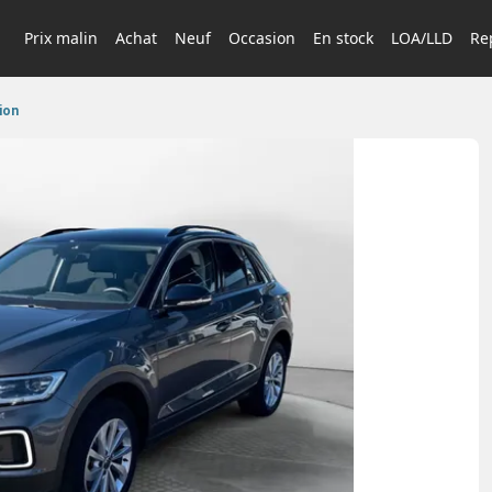
Prix malin
Achat
Neuf
Occasion
En stock
LOA/LLD
Rep
ion