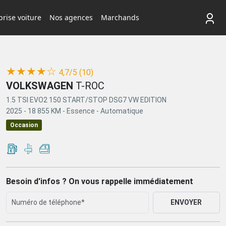
rise voiture
Nos agences
Marchands
(*)
(*)
(*)
(*)
(*)
★
★
★
★
☆
4,7/5 (10)
VOLKSWAGEN
T-ROC
1.5 TSI EVO2 150 START/STOP DSG7 VW EDITION
2025 -
18 855 KM -
Essence -
Automatique
Occasion
Besoin d'infos ? On vous rappelle immédiatement
ENVOYER