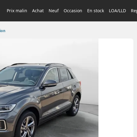
Prix malin
Achat
Neuf
Occasion
En stock
LOA/LLD
Rep
ion