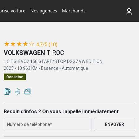
rise voiture
Nos agences
Marchands
(*)
(*)
(*)
(*)
(*)
★
★
★
★
☆
4,7/5 (10)
VOLKSWAGEN
T-ROC
1.5 TSI EVO2 150 START/STOP DSG7 VW EDITION
2025 -
10 963 KM -
Essence -
Automatique
Occasion
Besoin d'infos ? On vous rappelle immédiatement
ENVOYER