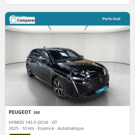
Comparer
PEUGEOT
308
HYBRID 145 E-DCS6 · GT
2025
· 10 km
· Essence
· Automatique