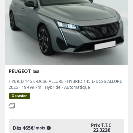
PEUGEOT
308
HYBRID 145 E-DCS6 ALLURE · HYBRID 145 E-DCS6 ALLURE
2025
· 19 499 km
· Hybride
· Automatique
Occasion
Prix T.T.C
Dès
465€
/ mois
i
22 322€