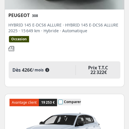
PEUGEOT
308
HYBRID 145 E-DCS6 ALLURE · HYBRID 145 E-DCS6 ALLURE
2025
· 15 649 km
· Hybride
· Automatique
Occasion
Prix T.T.C
Dès
426€
/ mois
i
22 322€
Comparer
Avantage client
19 253 €