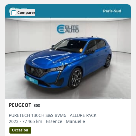
Comparer
PEUGEOT
308
PURETECH 130CH S&S BVM6 · ALLURE PACK
2023
· 77 465 km
· Essence
· Manuelle
Occasion