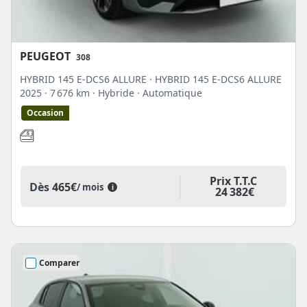
PEUGEOT
308
HYBRID 145 E-DCS6 ALLURE · HYBRID 145 E-DCS6 ALLURE
2025
· 7 676 km
· Hybride
· Automatique
Occasion
Prix T.T.C
Dès
465€
/ mois
i
24 382€
Comparer