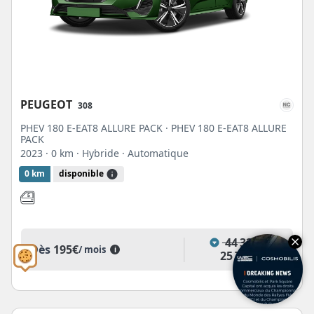
PEUGEOT
308
PHEV 180 E-EAT8 ALLURE PACK · PHEV 180 E-EAT8 ALLURE
PACK
2023
· 0 km
· Hybride
· Automatique
0 km
disponible
44 320€
Dès
195€
/ mois
i
25 705€