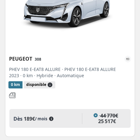
PEUGEOT
308
PHEV 180 E-EAT8 ALLURE · PHEV 180 E-EAT8 ALLURE
2023
· 0 km
· Hybride
· Automatique
0 km
disponible
44 770€
Dès
189€
/ mois
i
25 517€