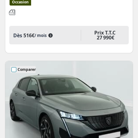
Occasion
Prix T.T.C
Dès
516€
/ mois
i
27 990€
Comparer