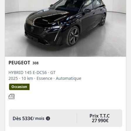
PEUGEOT
308
HYBRID 145 E-DCS6 · GT
2025
· 10 km
· Essence
· Automatique
Occasion
Prix T.T.C
Dès
533€
/ mois
i
27 990€