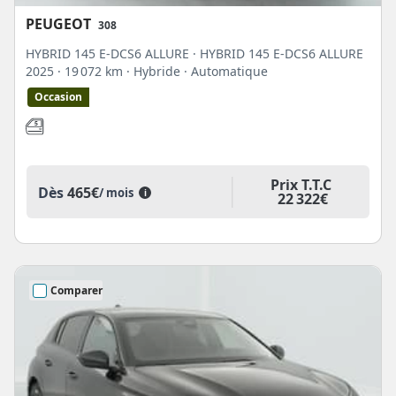
PEUGEOT
308
HYBRID 145 E-DCS6 ALLURE · HYBRID 145 E-DCS6 ALLURE
2025
· 19 072 km
· Hybride
· Automatique
Occasion
Prix T.T.C
Dès
465€
/ mois
i
22 322€
Comparer