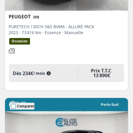
PEUGEOT
308
PURETECH 130CH S&S BVM6 · ALLURE PACK
2023
· 73 816 km
· Essence
· Manuelle
Occasion
Prix T.T.C
Dès
234€
/ mois
i
13 890€
Comparer