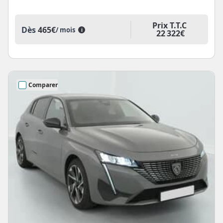
Prix T.T.C
Dès
465€
/ mois
i
22 322€
Comparer