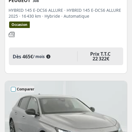
PEUGEOT
308
HYBRID 145 E-DCS6 ALLURE · HYBRID 145 E-DCS6 ALLURE
2025
· 16 430 km
· Hybride
· Automatique
Occasion
Prix T.T.C
Dès
465€
/ mois
i
22 322€
Comparer