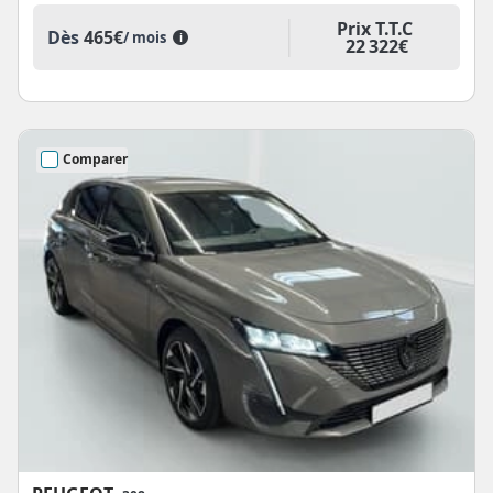
Prix T.T.C
Dès
465€
/ mois
i
22 322€
Comparer