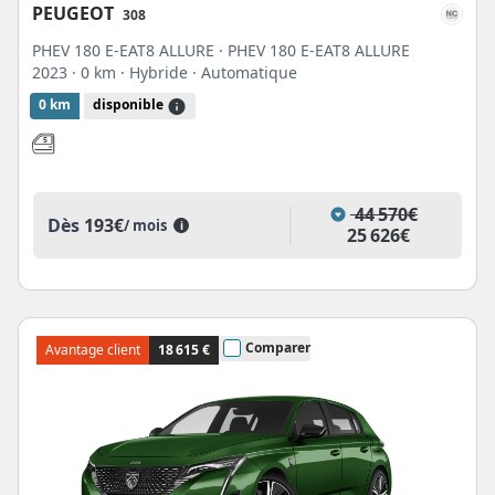
PEUGEOT
308
PHEV 180 E-EAT8 ALLURE · PHEV 180 E-EAT8 ALLURE
2023
· 0 km
· Hybride
· Automatique
0 km
disponible
44 570€
Dès
193€
/ mois
i
25 626€
Comparer
Avantage client
18 615 €