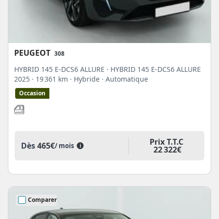
PEUGEOT
308
HYBRID 145 E-DCS6 ALLURE · HYBRID 145 E-DCS6 ALLURE
2025
· 19 361 km
· Hybride
· Automatique
Occasion
Prix T.T.C
Dès
465€
/ mois
i
22 322€
Comparer