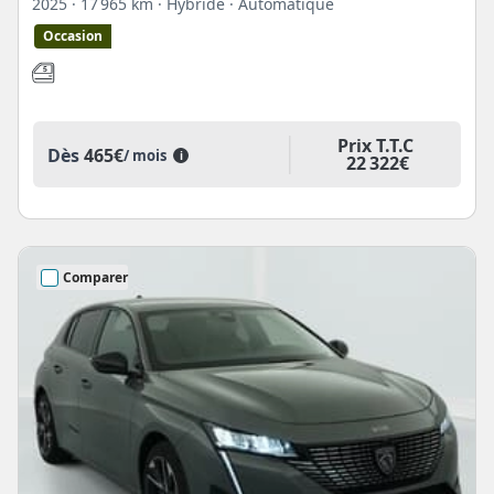
2025
· 17 965 km
· Hybride
· Automatique
Occasion
Prix T.T.C
Dès
465€
/ mois
i
22 322€
Comparer