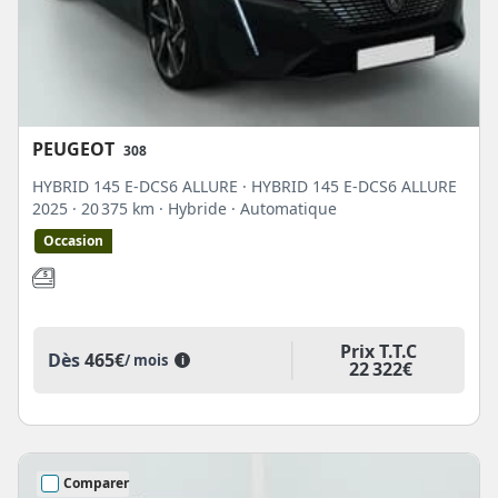
PEUGEOT
308
HYBRID 145 E-DCS6 ALLURE · HYBRID 145 E-DCS6 ALLURE
2025
· 20 375 km
· Hybride
· Automatique
Occasion
Prix T.T.C
Dès
465€
/ mois
i
22 322€
Comparer