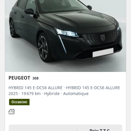
PEUGEOT
308
HYBRID 145 E-DCS6 ALLURE · HYBRID 145 E-DCS6 ALLURE
2025
· 19 679 km
· Hybride
· Automatique
Occasion
Prix T.T.C