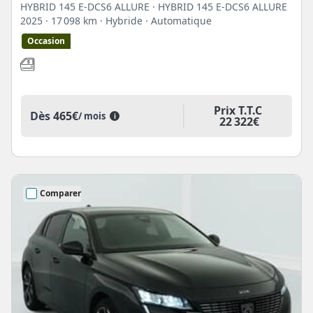
HYBRID 145 E-DCS6 ALLURE · HYBRID 145 E-DCS6 ALLURE
2025
· 17 098 km
· Hybride
· Automatique
Occasion
Prix T.T.C
Dès
465€
/ mois
i
22 322€
Comparer