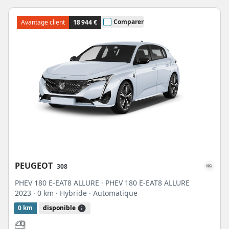
Comparer
Avantage client
18 944 €
PEUGEOT
308
PHEV 180 E-EAT8 ALLURE · PHEV 180 E-EAT8 ALLURE
2023
· 0 km
· Hybride
· Automatique
0 km
disponible