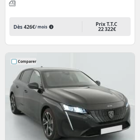
Prix T.T.C
Dès
426€
/ mois
i
22 322€
Comparer