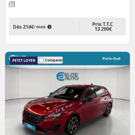
Prix T.T.C
Dès
214€
/ mois
i
13 290€
Comparer
PETIT LOYER