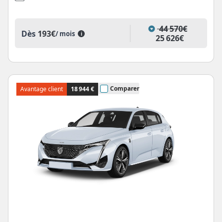
44 570€
Dès
193€
/ mois
i
25 626€
Comparer
Avantage client
18 944 €