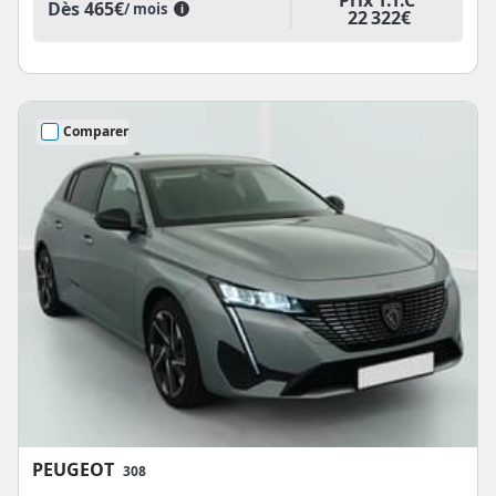
Dès
465€
/ mois
i
22 322€
Comparer
PEUGEOT
308