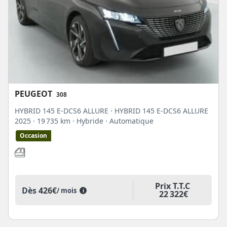
PEUGEOT
308
HYBRID 145 E-DCS6 ALLURE · HYBRID 145 E-DCS6 ALLURE
2025
· 19 735 km
· Hybride
· Automatique
Occasion
Prix T.T.C
Dès
426€
/ mois
i
22 322€