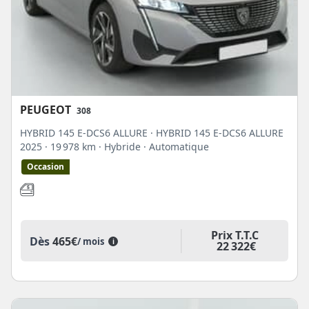
PEUGEOT
308
HYBRID 145 E-DCS6 ALLURE · HYBRID 145 E-DCS6 ALLURE
2025
· 19 978 km
· Hybride
· Automatique
Occasion
Prix T.T.C
Dès
465€
/ mois
i
22 322€