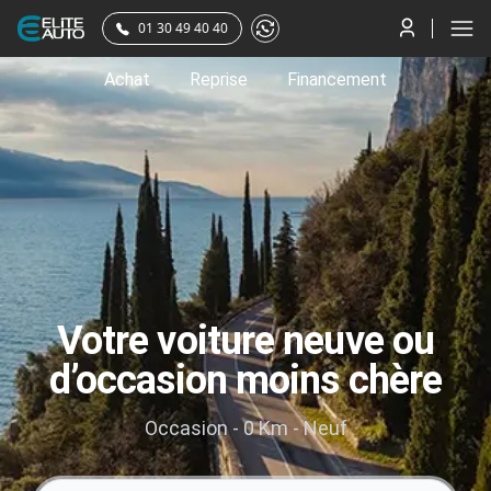
01 30 49 40 40
Achat
Reprise
Financement
Votre voiture neuve ou
d’occasion moins chère
Occasion
-
0 Km
-
Neuf