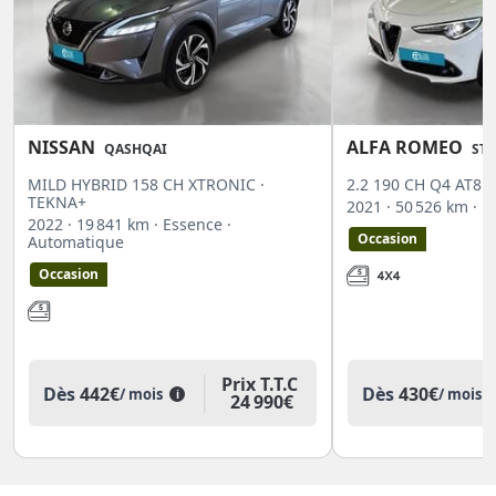
NISSAN
ALFA ROMEO
QASHQAI
STE
MILD HYBRID 158 CH XTRONIC ·
2.2 190 CH Q4 AT8 ·
TEKNA+
2021
· 50 526 km
· D
2022
· 19 841 km
· Essence
·
Occasion
Automatique
Occasion
Prix T.T.C
Dès
442€
Dès
430€
/ mois
/ mois
i
24 990€