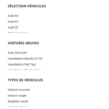
SÉLECTION VÉHICULES
Audi A4
Audi A5
Audi Q7
DS3 Crossback
Hyundai i30
VOITURES NEUVES
Mercedes Classe A
Nissan Leaf
Auto Discount
Hyundai Tucson
mandataire Mazda CX-30
Skoda Octavia
mandataire Fiat Tipo
Volkswagen Arteon
mandataire Mazda CX-5
Volkswagen Up
mandataire Hyundai Kona
TYPES DE VÉHICULES
Jeep Renegade
mandataire Jaguar E-Pace
Seat Leon
Voiture occasion
Kia Ceed
voiture coupé
Peugeot 2008
Roadster neufs
Bmw Serie 1
4x4 pas chers