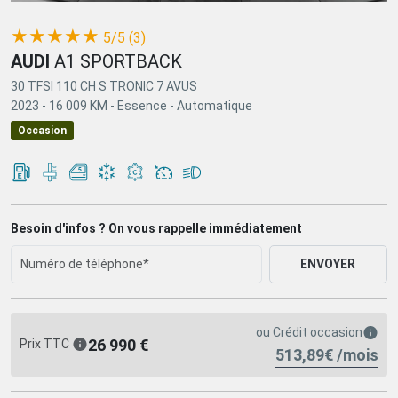
(*)
(*)
(*)
(*)
(*)
★
★
★
★
★
5/5 (3)
AUDI
A1 SPORTBACK
30 TFSI 110 CH S TRONIC 7 AVUS
2023 -
16 009 KM -
Essence -
Automatique
Occasion
Besoin d'infos ? On vous rappelle immédiatement
ENVOYER
ou
Crédit occasion
26 990 €
Prix TTC
513,89€ /mois