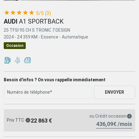
(*)
(*)
(*)
(*)
(*)
★
★
★
★
★
5/5 (3)
AUDI
A1 SPORTBACK
25 TFSI 95 CH S TRONIC 7 DESIGN
2024 -
24 359 KM -
Essence -
Automatique
Occasion
Besoin d'infos ? On vous rappelle immédiatement
ENVOYER
ou
Crédit occasion
22 863 €
Prix TTC
436,09€ /mois