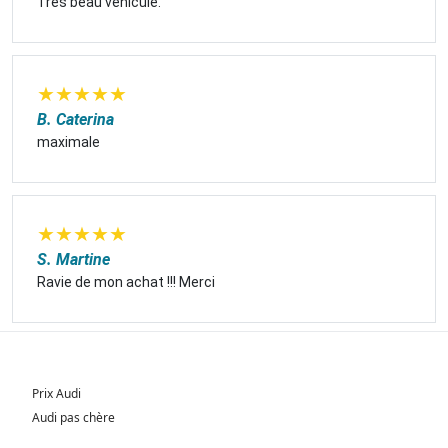
Très beau véhicule.
★
★
★
★
★
B. Caterina
maximale
★
★
★
★
★
S. Martine
Ravie de mon achat !!! Merci
Prix Audi
Audi pas chère