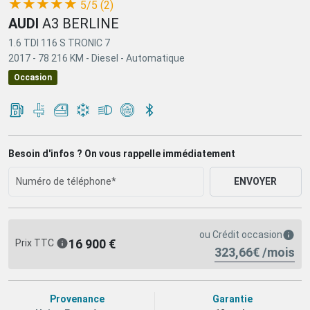
(*)
(*)
(*)
(*)
(*)
★
★
★
★
★
5/5 (2)
AUDI
A3 BERLINE
1.6 TDI 116 S TRONIC 7
2017 -
78 216 KM -
Diesel -
Automatique
Occasion
Besoin d'infos ? On vous rappelle immédiatement
ENVOYER
ou
Crédit occasion
16 900 €
Prix TTC
323,66€ /mois
Provenance
Garantie