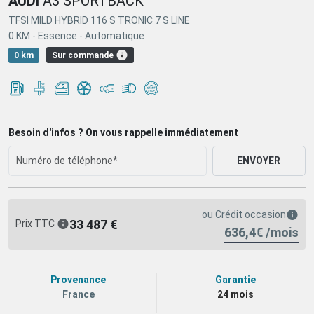
AUDI
A3 SPORTBACK
TFSI MILD HYBRID 116 S TRONIC 7 S LINE
0 KM -
Essence -
Automatique
Sur commande
0 km
Besoin d'infos ? On vous rappelle immédiatement
ENVOYER
ou
Crédit occasion
33 487 €
Prix TTC
636,4€ /mois
Provenance
Garantie
France
24 mois