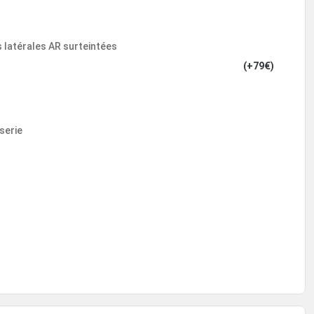
es latérales AR surteintées
(+79€)
serie