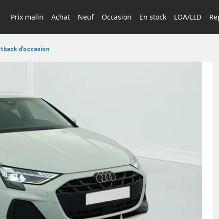
Prix malin
Achat
Neuf
Occasion
En stock
LOA/LLD
Rep
rtback d'occasion