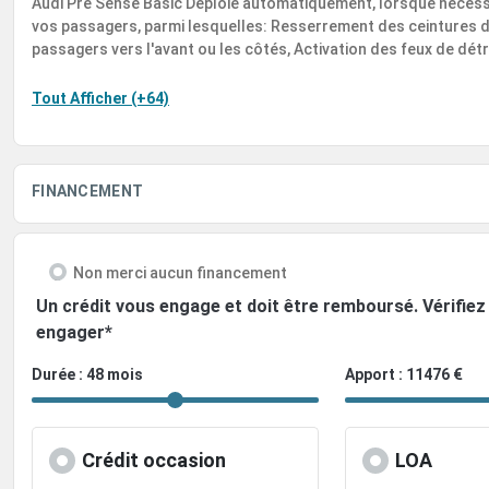
Audi Pre Sense Basic Déploie automatiquement, lorsque nécessa
vos passagers, parmi lesquelles: Resserrement des ceintures de
passagers vers l'avant ou les côtés, Activation des feux de dét
Tout Afficher (+64)
FINANCEMENT
Non merci aucun financement
Un crédit vous engage et doit être remboursé. Vérifi
engager*
Durée : 48 mois
Apport : 11476 €
Crédit occasion
LOA