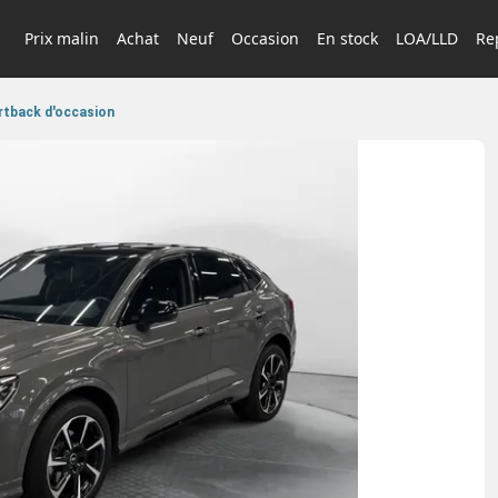
Prix malin
Achat
Neuf
Occasion
En stock
LOA/LLD
Rep
rtback d'occasion