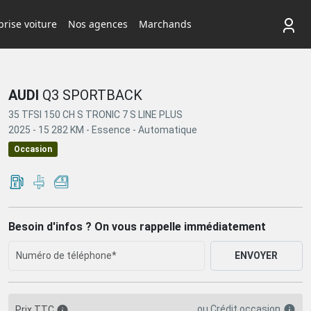
rise voiture
Nos agences
Marchands
AUDI
Q3 SPORTBACK
35 TFSI 150 CH S TRONIC 7 S LINE PLUS
2025 -
15 282 KM -
Essence -
Automatique
Occasion
Besoin d'infos ? On vous rappelle immédiatement
ENVOYER
ou
Crédit occasion
Prix TTC