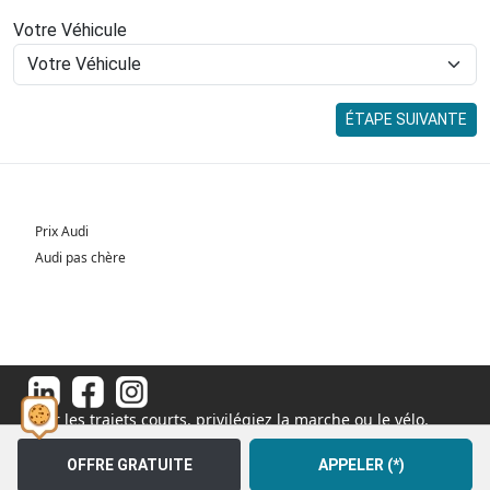
Votre Véhicule
ÉTAPE SUIVANTE
Prix Audi
Audi pas chère
Pour les trajets courts, privilégiez la marche ou le vélo.
#SeDéplacerMoinsPolluer
© 2026 - Tous droits réservés S.A.S au capital de 1 000 000€
OFFRE GRATUITE
APPELER (*)
11 Rue de l'Orme, 91540 Fontenay-le-Vicomte