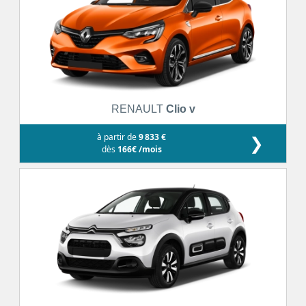
RENAULT
Clio v
à partir de
9 833 €
❯
dès
166€ /mois