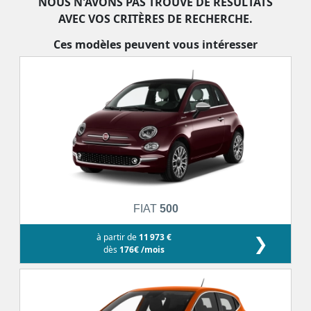
NOUS N'AVONS PAS TROUVÉ DE RÉSULTATS
AVEC VOS CRITÈRES DE RECHERCHE.
Ces modèles peuvent vous intéresser
FIAT
500
à partir de
11 973 €
❯
dès
176€ /mois