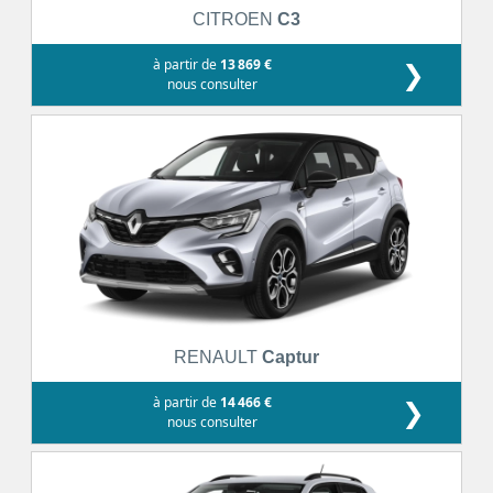
CITROEN
C3
à partir de
13 869 €
❯
nous consulter
RENAULT
Captur
à partir de
14 466 €
❯
nous consulter