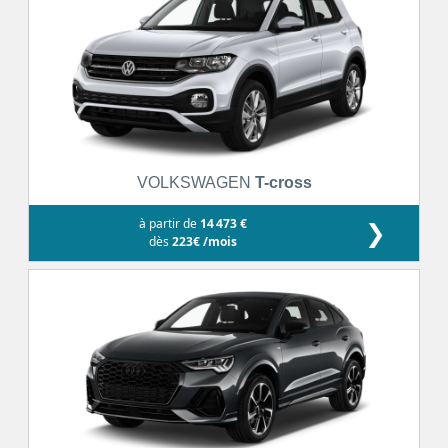
VOLKSWAGEN
T-cross
à partir de
14 473 €
❯
dès
223€ /mois