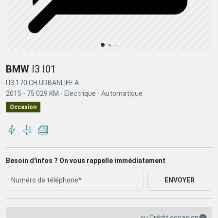
BMW
I3 I01
I I3 170 CH URBANLIFE A
2015 -
75 029 KM -
Electrique -
Automatique
Occasion
Besoin d'infos ? On vous rappelle immédiatement
ENVOYER
ou
Crédit occasion