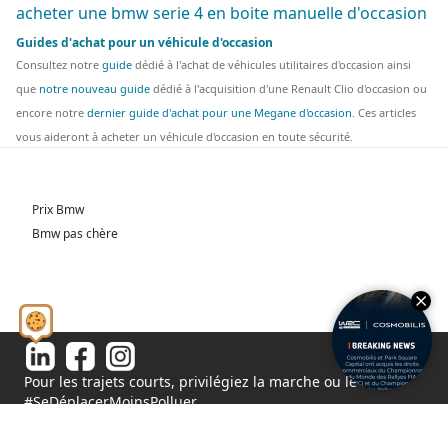
acheter une bmw serie 4 en boite manuelle d'occasion
Guides d'achat pour un véhicule d'occasion
Consultez notre
guide
dédié à l'achat de véhicules utilitaires d'occasion ainsi
que
notre nouveau guide
dédié à l'acquisition d'une Renault Clio d'occasion ou
encore notre
dernier guide d'achat pour une Megane d'occasion
. Ces articles
vous aideront à acheter un véhicule d'occasion en toute sécurité.
Prix Bmw
Bmw pas chère
Pour les trajets courts, privilégiez la marche ou le vélo.
#SeDéplacerMoinsPolluer
© 2026 - Tous droits réservés S.A.S au capital de 1 000 000€
11 Rue de l'Orme, 91540 Fontenay-le-Vicomte