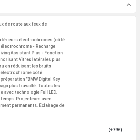
x de route aux feux de
extérieurs électrochromes (côté
r électrochrome - Recharge
riving Assistant Plus - Fonction
norisant Vitres latérales plus
ru en réduisant les bruits
, électrochrome côté
 préparation "BMW Digital Key
ign plus travaillé. Toutes les
ue avec technologie Full LED.
s temps. Projecteurs avec
ssement permanents. Eclairage de
(+79€)