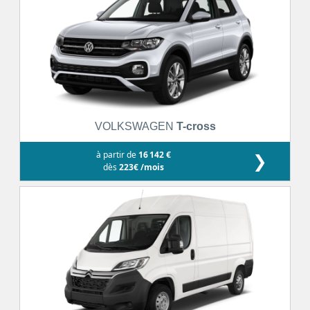
VOLKSWAGEN
T-cross
à partir de
16 142 €
❯
dès
223€ /mois