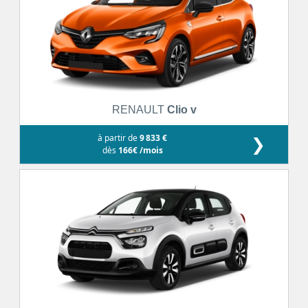
RENAULT
Clio v
à partir de
9 833 €
❯
dès
166€ /mois