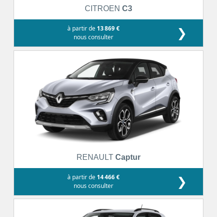
CITROEN
C3
à partir de
13 869 €
❯
nous consulter
RENAULT
Captur
à partir de
14 466 €
❯
nous consulter