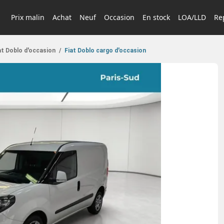
Prix malin
Achat
Neuf
Occasion
En stock
LOA/LLD
Rep
at Doblo d'occasion
/
Fiat Doblo cargo d'occasion