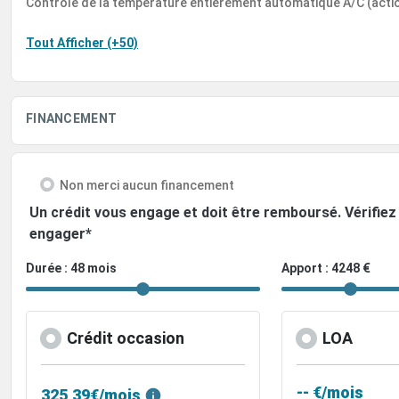
Contrôle de la température entièrement automatique A/C (action
Tout Afficher (+50)
FINANCEMENT
Non merci aucun financement
Un crédit vous engage et doit être remboursé. Vérifi
engager*
Durée : 48 mois
Apport : 4248 €
Crédit occasion
LOA
-- €/mois
325,39€/mois