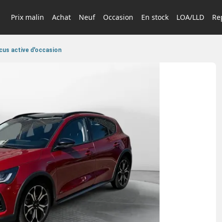
Prix malin
Achat
Neuf
Occasion
En stock
LOA/LLD
Rep
us active d'occasion