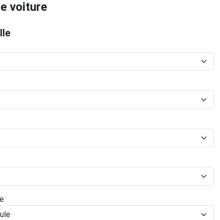
e voiture
lle
le