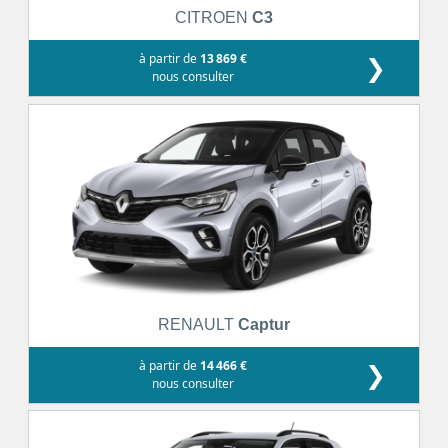
CITROEN
C3
à partir de
13 869 €
❯
nous consulter
RENAULT
Captur
à partir de
14 466 €
❯
nous consulter