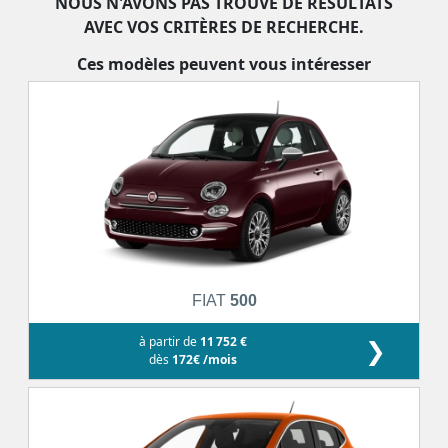
NOUS N'AVONS PAS TROUVÉ DE RÉSULTATS
AVEC VOS CRITÈRES DE RECHERCHE.
Ces modèles peuvent vous intéresser
FIAT
500
à partir de
11 752 €
❯
dès
172€ /mois