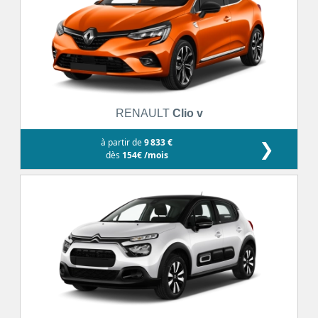
RENAULT
Clio v
à partir de
9 833 €
❯
dès
154€ /mois