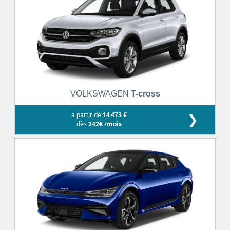
VOLKSWAGEN
T-cross
à partir de
14 473 €
❯
dès
242€ /mois