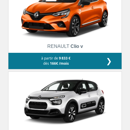
RENAULT
Clio v
à partir de
9 833 €
❯
dès
166€ /mois