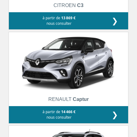
CITROEN
C3
à partir de
13 869 €
❯
nous consulter
RENAULT
Captur
à partir de
14 466 €
❯
nous consulter