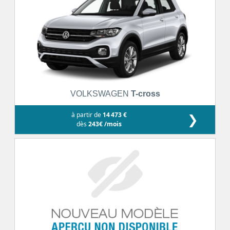
VOLKSWAGEN
T-cross
à partir de
14 473 €
❯
dès
243€ /mois