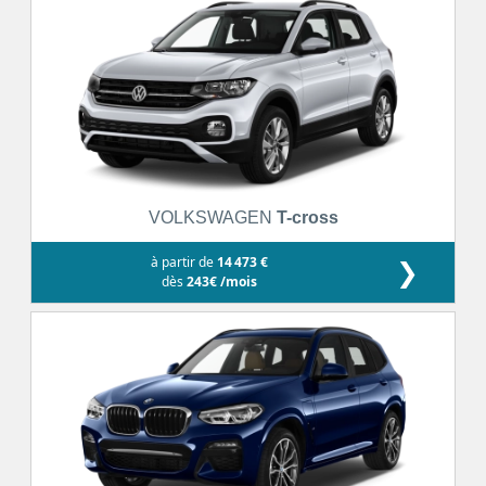
VOLKSWAGEN
T-cross
à partir de
14 473 €
❯
dès
243€ /mois