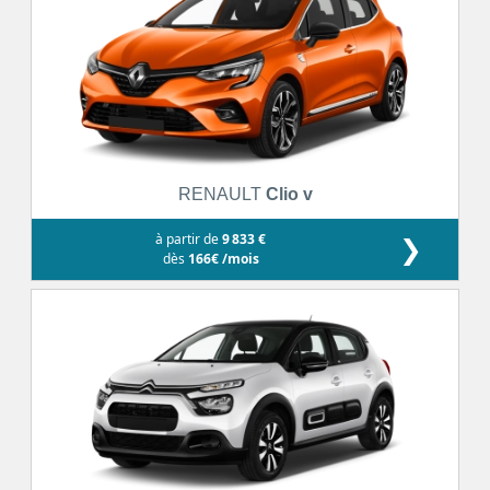
RENAULT
Clio v
à partir de
9 833 €
❯
dès
166€ /mois