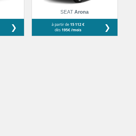
SEAT
Arona
❯
à partir de
15 112 €
❯
dès
195€ /mois