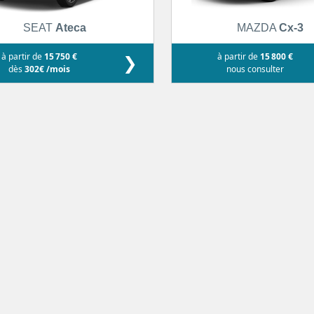
SEAT
Ateca
MAZDA
Cx-3
à partir de
15 750 €
❯
à partir de
15 800 €
dès
302€ /mois
nous consulter