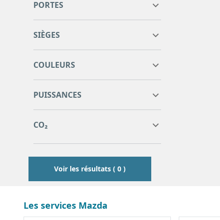
PORTES
SIÈGES
COULEURS
0
0
PUISSANCES
0
0
0
0
CO₂
0
0
Voir les résultats ( 0 )
Les services Mazda