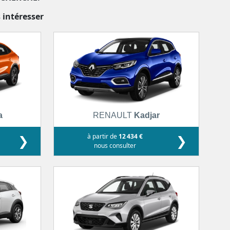
 intéresser
a
RENAULT
Kadjar
❯
à partir de
12 434 €
❯
nous consulter