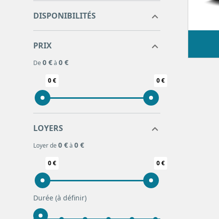
DISPONIBILITÉS
PRIX
0 €
0 €
De
à
0 €
0 €
LOYERS
0 €
0 €
Loyer de
à
0 €
0 €
Durée
(à définir)