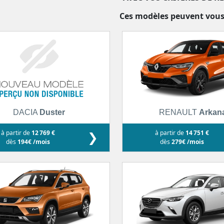
Ces modèles peuvent vous
DACIA
Duster
RENAULT
Arkan
à partir de
12 769 €
❯
à partir de
14 751 €
dès
194€ /mois
dès
279€ /mois