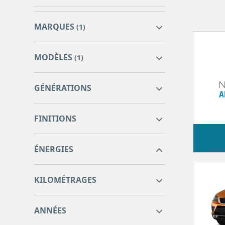
MARQUES
(1)
MODÈLES
(1)
DS
8
GÉNÉRATIONS
MAZDA
0
3
0
FINITIONS
CX-3
1
CX-60
1
ÉNERGIES
0
0
KILOMÉTRAGES
0
0
ANNÉES