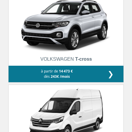
VOLKSWAGEN
T-cross
à partir de
14 473 €
❯
dès
243€ /mois