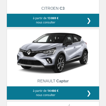
CITROEN
C3
à partir de
13 869 €
❯
nous consulter
RENAULT
Captur
à partir de
14 466 €
❯
nous consulter