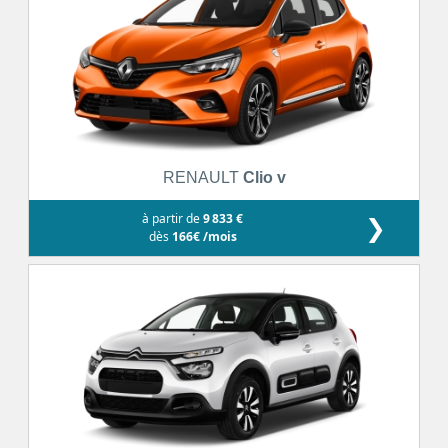
RENAULT
Clio v
à partir de
9 833 €
❯
dès
166€ /mois