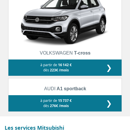
VOLKSWAGEN
T-cross
à partir de
16 142 €
❯
dès
223€ /mois
AUDI
A1 sportback
à partir de
15 737 €
❯
dès
276€ /mois
Les services Mitsubishi