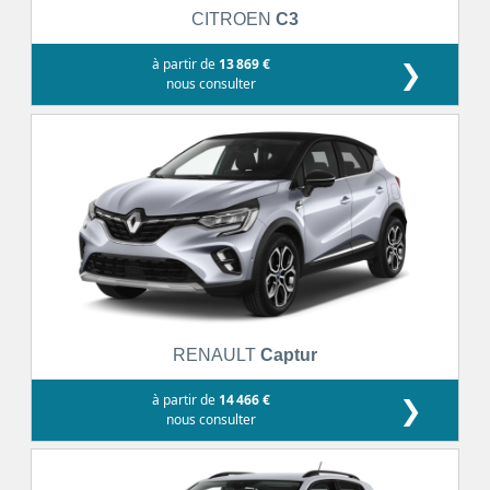
CITROEN
C3
à partir de
13 869 €
❯
nous consulter
RENAULT
Captur
à partir de
14 466 €
❯
nous consulter