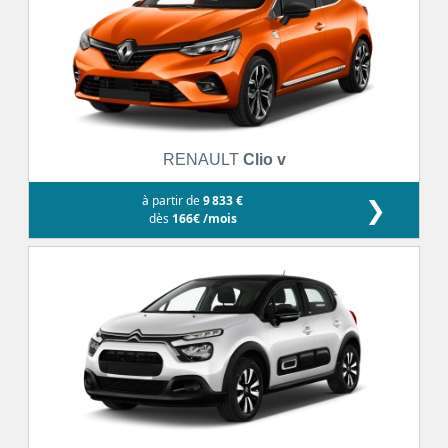
RENAULT
Clio v
à partir de
9 833 €
❯
dès
166€ /mois