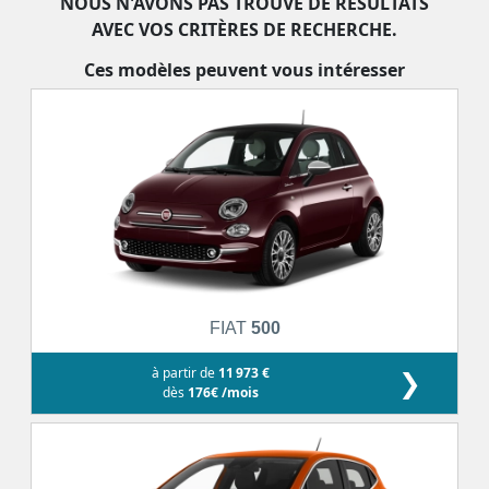
NOUS N'AVONS PAS TROUVÉ DE RÉSULTATS
AVEC VOS CRITÈRES DE RECHERCHE.
Ces modèles peuvent vous intéresser
FIAT
500
à partir de
11 973 €
❯
dès
176€ /mois