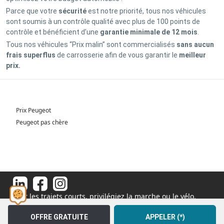
Parce que votre
sécurité
est notre priorité, tous nos véhicules
sont soumis à un contrôle qualité avec plus de 100 points de
contrôle et bénéficient d’une
garantie minimale de 12 mois
.
Tous nos véhicules “Prix malin” sont commercialisés
sans aucun
frais superflus
de carrosserie afin de vous garantir le
meilleur
prix.
Prix Peugeot
Peugeot pas chère
Pour les trajets courts, privilégiez la marche ou le vélo.
#SeDéplacerMoinsPolluer
© 2026 - Tous droits réservés S.A.S au capital de 1 000 000€
OFFRE GRATUITE
APPELER (*)