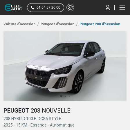
01 64 57 20 00
Voiture d’occasion
/
Peugeot d'occasion
/
Peugeot 208 d'occasion
PEUGEOT
208 NOUVELLE
208 HYBRID 100 E-DCS6 STYLE
2025 -
15 KM -
Essence -
Automatique