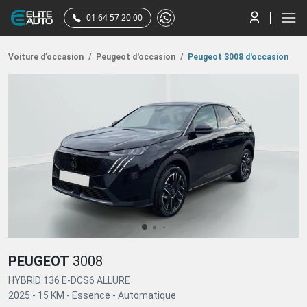
01 64 57 20 00
Voiture d’occasion
/
Peugeot d'occasion
/
Peugeot 3008 d'occasion
PEUGEOT
3008
HYBRID 136 E-DCS6 ALLURE
2025 -
15 KM -
Essence -
Automatique