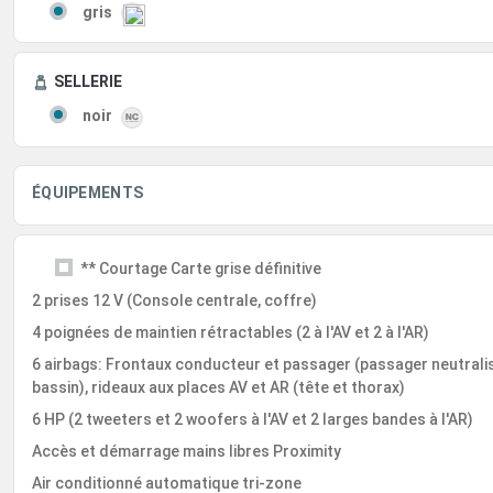
gris
SELLERIE
noir
ÉQUIPEMENTS
** Courtage Carte grise définitive
2 prises 12 V (Console centrale, coffre)
4 poignées de maintien rétractables (2 à l'AV et 2 à l'AR)
6 airbags: Frontaux conducteur et passager (passager neutralis
bassin), rideaux aux places AV et AR (tête et thorax)
6 HP (2 tweeters et 2 woofers à l'AV et 2 larges bandes à l'AR)
Accès et démarrage mains libres Proximity
Air conditionné automatique tri-zone