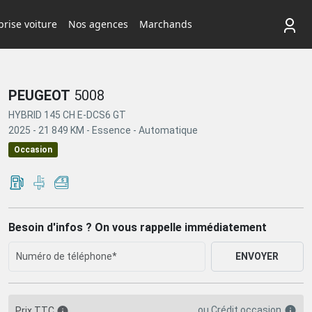
rise voiture
Nos agences
Marchands
PEUGEOT
5008
HYBRID 145 CH E-DCS6 GT
2025 -
21 849 KM -
Essence -
Automatique
Occasion
Besoin d'infos ? On vous rappelle immédiatement
ENVOYER
ou
Crédit occasion
Prix TTC