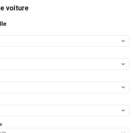
e voiture
lle
le