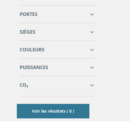
PORTES
SIÈGES
COULEURS
0
0
PUISSANCES
0
0
0
0
CO₂
0
0
Voir les résultats ( 0 )