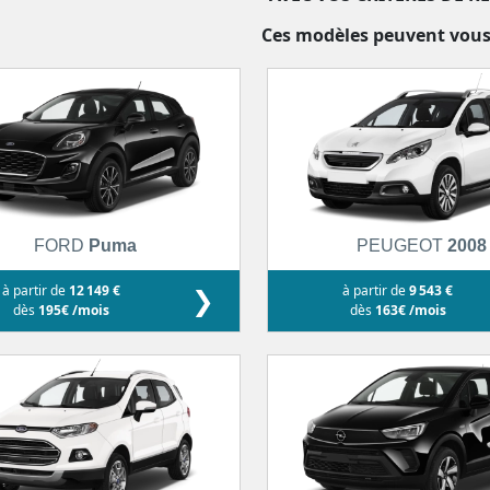
Ces modèles peuvent vous
FORD
Puma
PEUGEOT
2008
à partir de
12 149 €
❯
à partir de
9 543 €
dès
195€ /mois
dès
163€ /mois