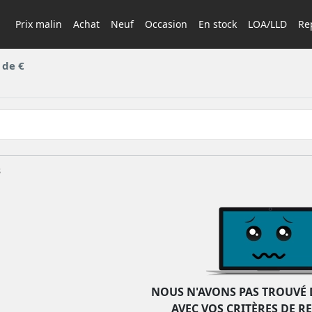
Prix malin
Achat
Neuf
Occasion
En stock
LOA/LLD
Rep
 de €
s
NOUS N'AVONS PAS TROUVÉ 
AVEC VOS CRITÈRES DE R