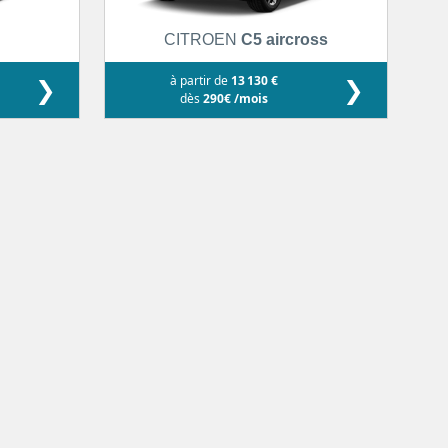
d
CITROEN
C5 aircross
❯
à partir de
13 130 €
❯
dès
290€ /mois