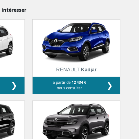
 intéresser
RENAULT
Kadjar
❯
à partir de
12 434 €
❯
nous consulter