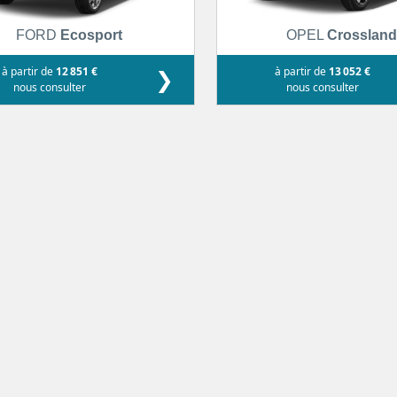
FORD
Ecosport
OPEL
Crosslan
à partir de
12 851 €
❯
à partir de
13 052 €
nous consulter
nous consulter