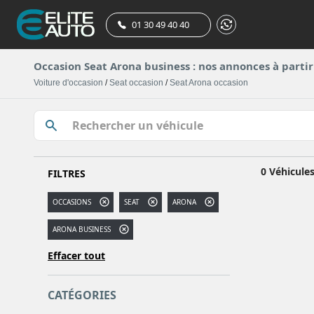
01 30 49 40 40
Occasion Seat Arona business : nos annonces à partir
Voiture d'occasion
/
Seat occasion
/
Seat Arona occasion
0 Véhicule
FILTRES
OCCASIONS
SEAT
ARONA
ARONA BUSINESS
Effacer tout
CATÉGORIES